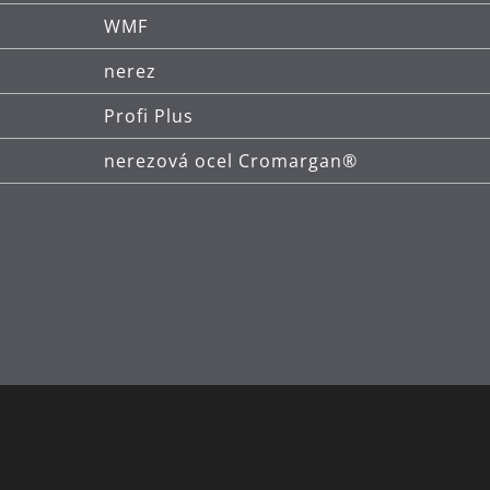
WMF
nerez
Profi Plus
nerezová ocel Cromargan®