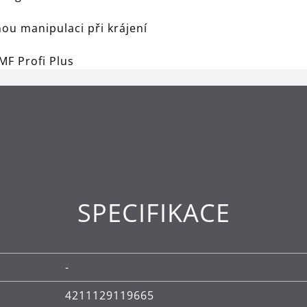
nou manipulaci při krájení
F Profi Plus
SPECIFIKACE
-
4211129119665