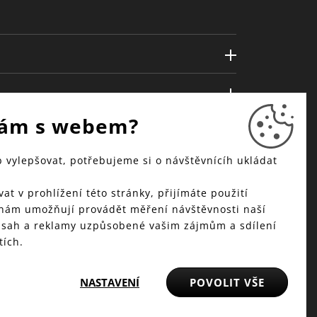
ám s webem?
vylepšovat, potřebujeme si o návštěvnícíh ukládat
at v prohlížení této stránky, přijímáte použití
 nám umožňují provádět měření návštěvnosti naší
bsah a reklamy uzpůsobené vašim zájmům a sdílení
tích.
NASTAVENÍ
POVOLIT VŠE
© 2025 WMF - Všechna práva vyhrazena