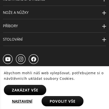
Řada
Gourmet
NOŽE A NŮŽKY
PŘÍBORY
STOLOVÁNÍ
Abychom mohli náš web vylepšovat, potřebujeme si o
návštěvnícíh ukládat soubory Cookies.
CS
SK
HU
ZAKÁZAT VŠE
NASTAVENÍ
POVOLIT VŠE
© 2025 WMF - Všechna práva vyhrazena