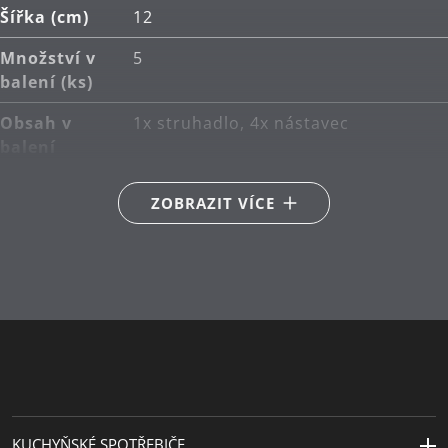
Šířka (cm)
12
Množství v
5
balení (ks)
Obsah v
1x struhadlo, 4x nástavec
balení
Hlavní
nerezová ocel Cromargan® 18/10
ZOBRAZIT VÍCE
materiál
Péče o
lze mýt v myčce
výrobky
Délka (cm)
18
Návrhář
IDEA Produktdesign
Cena za
Internationaler Designpreis
design
Design Center Stuttgart 1992
KUCHYŇSKÉ SPOTŘEBIČE