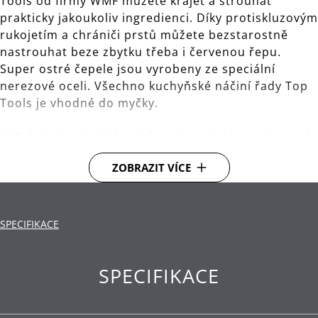
Tools od firmy WMF můžete krájet a strouhat
prakticky jakoukoliv ingredienci. Díky protiskluzovým
rukojetím a chrániči prstů můžete bezstarostně
nastrouhat beze zbytku třeba i červenou řepu.
Super ostré čepele jsou vyrobeny ze speciální
nerezové oceli. Všechno kuchyňské náčiní řady Top
Tools je vhodné do myčky.
Rukojeť a chránič prstů mají protiskluzový povrch,
který zajistí bezstarostné držení.
ZOBRAZIT VÍCE
Materiál: vysoce kvalitní nerezová ocel
Cromargan®.
SPECIFIKACE
Čištění: lze mýt v myčce.
SPECIFIKACE