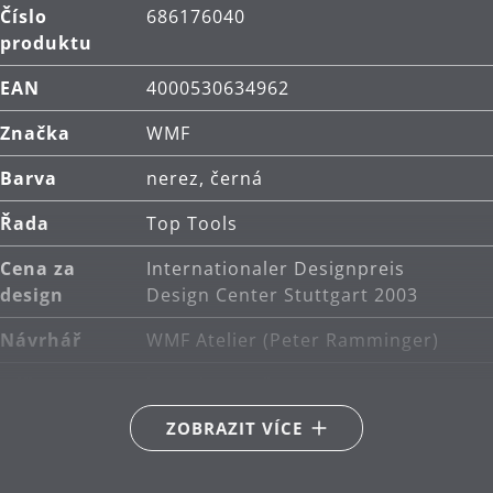
Číslo
686176040
produktu
EAN
4000530634962
Značka
WMF
Barva
nerez, černá
Řada
Top Tools
Cena za
Internationaler Designpreis
design
Design Center Stuttgart 2003
Návrhář
WMF Atelier (Peter Ramminger)
Péče o
lze mýt v myčce
výrobky
ZOBRAZIT VÍCE
Délka (cm)
4