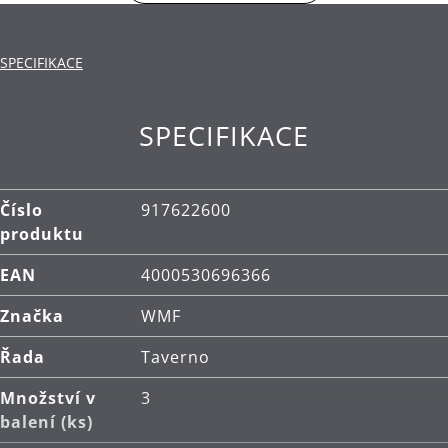
všeho druhu.
Materiál: vysoce kvalitní nerezová ocel
SPECIFIKACE
Cromargan®. Mísa je vyrobena ze skla.
Čištění: lze mýt v myčce.
SPECIFIKACE
Číslo
917622600
produktu
EAN
4000530696366
Značka
WMF
Řada
Taverno
Množství v
3
balení (ks)