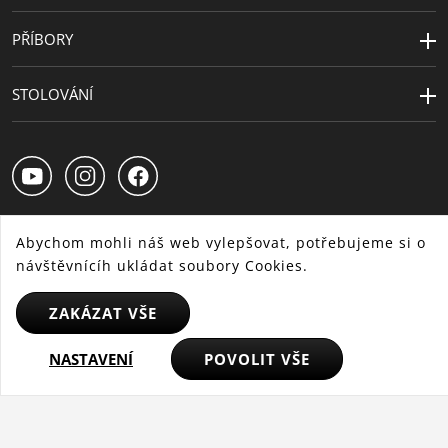
PŘÍBORY
STOLOVÁNÍ
Abychom mohli náš web vylepšovat, potřebujeme si o
návštěvnícíh ukládat soubory Cookies.
CS
SK
HU
ZAKÁZAT VŠE
© 2025 WMF - Všechna práva vyhrazena
NASTAVENÍ
POVOLIT VŠE