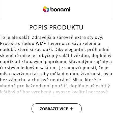
POPIS PRODUKTU
To je ale salát! Zdravější a zároveň extra stylový.
Protože s řadou WMF Taverno získává zelenina
nádobí, které si zaslouží. Díky elegantní, průhledné
skleněné míse je i obyčejný salát hvězdou, doplněný
například křupavými paprikami, šťavnatými rajčaty a
čerstvým ledovým salátem. Je samozřejmostí, že je
mísa navržena tak, aby měla dlouhou životnost, byla
bez zápachu a chuťově neutrální. Mísu, které je
vhodná pro každodenní použití, doplňuje ušlechtilý
leštěný příbor vyrobený z vyosce kvalitní nerezové
oceli Cromargan®. Sada Taverno je k dispozici ve
dvou různých velikostech a svým nadčasovým
ZOBRAZIT VÍCE
designem dokonale doplňuje kuchyňské vybavení