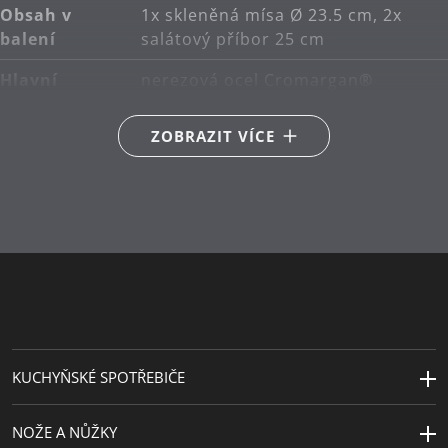
Obsah v
1x skleněná mísa Ø 23.5 cm, 2x
balení
salátový příbor 25 cm
Hlavní
nerezová ocel Cromargan®
materiál
18/10
ZOBRAZIT VÍCE
Péče o
lze mýt v myčce
výrobky
Sekundární
sklo
materiál
Délka (cm)
25
Průměr (cm)
23.5
KUCHYŇSKÉ SPOTŘEBIČE
NOŽE A NŮŽKY