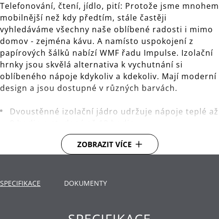
Telefonování, čtení, jídlo, pití: Protože jsme mnohem
mobilnější než kdy předtím, stále častěji
vyhledáváme všechny naše oblíbené radosti i mimo
domov - zejména kávu. A namísto uspokojení z
papírových šálků nabízí WMF řadu Impulse. Izolační
hrnky jsou skvělá alternativa k vychutnání si
oblíbeného nápoje kdykoliv a kdekoliv. Mají moderní
design a jsou dostupné v různých barvách.
Dvoustěnné izolační jádro udržuje nápoje teplé až
8 hodin a studené až 12 hodin.
Těsný uzávěr zajišťuje dobré utěsnění i na
ZOBRAZIT VÍCE
cestách. 360° otevírání umožňuje pít nápoj z
jakéhokoliv bodu. Uzávěr lze snadno rozebrat a
umýt.
SPECIFIKACE
DOKUMENTY
Materiál: nerezová ocel, plast.
Čištění: ruční mytí.
SPECIFIKACE