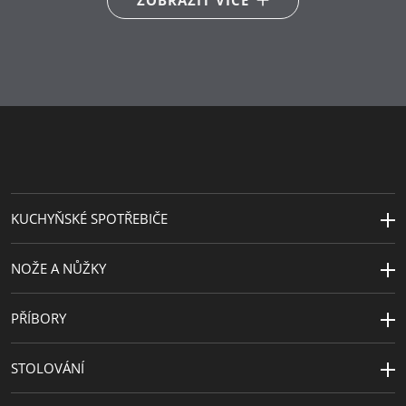
Výška (cm)
22
Kapacita (l)
0.35
Průměr (cm)
7.4
KUCHYŇSKÉ SPOTŘEBIČE
NOŽE A NŮŽKY
PŘÍBORY
STOLOVÁNÍ