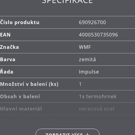
Číslo produktu
690926700
EAN
4000530735096
Značka
WMF
Barva
zemitá
Řada
Impulse
Množství v balení (ks)
1
Obsah v balení
1x termohrnek
Hlavní materiál
nerezová ocel
Sekundární materiál
plast
Péče o výrobky
ruční mytí
ZOBRAZIT VÍCE