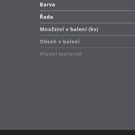
Barva
Řada
Množství v balení (ks)
Obsah v balení
Hlavní materiál
Kompatibilita s indukční deskou
Typ sporáku
Péče o výrobky
Sekundární materiál
Průměr (cm)
Kapacita (l)