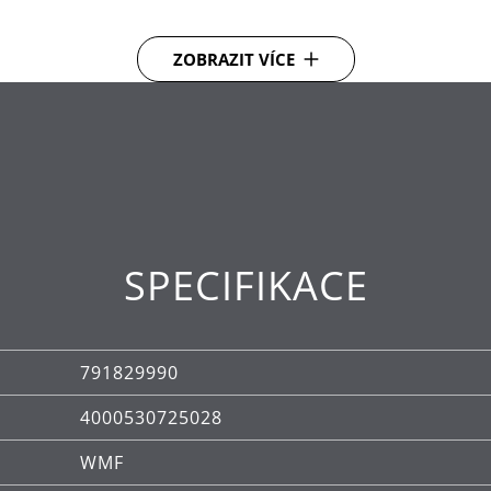
chle a dlouho ho udrží
ZOBRAZIT VÍCE
varných desek, včetně indukčních.
 ocel Cromargan®. Rukojeť z vysoce kvalitního plastu.
z demontáže ji lze umýt pod tekoucí vodou. Hrnec a p
SPECIFIKACE
bezstarostnost produktu certifikována
791829990
4000530725028
WMF