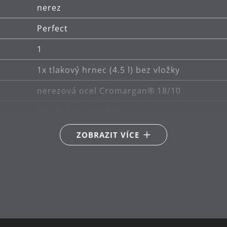
nerez
Perfect
1
1x tlakový hrnec (4.5 l) bez vložky
nerezová ocel Cromargan® 18/10
Vhodné i pro indukce
Vhodné pro keramické, plynové, elektrické a
ZOBRAZIT VÍCE
lze mýt v myčce
plast
22
4.5