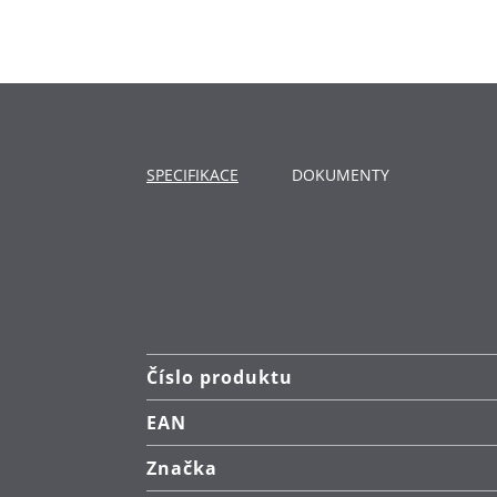
Dno TransTherm®: teplo přenáší ry
Použití: vhodné pro všechny typy 
Materiál: vysoce kvalitní nerezová
SPECIFIKACE
DOKUMENTY
Čištění: po odstranění rukojeti be
Všechny tlakové hrnce WMF mají:
GS pečeť, která označuje, že byla 
Číslo produktu
EAN
Značka