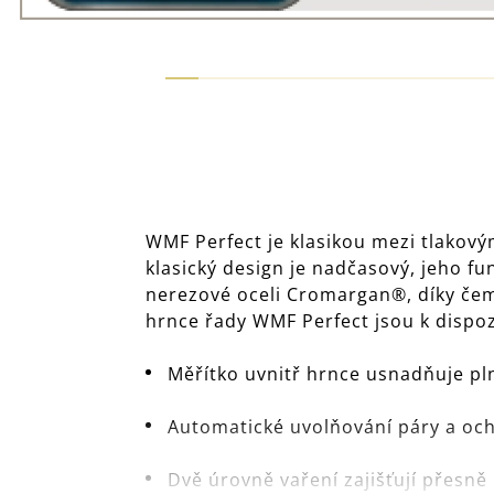
WMF Perfect je klasikou mezi tlakovým
klasický design je nadčasový, jeho fu
nerezové oceli Cromargan®, díky čemu
hrnce řady WMF Perfect jsou k dispoz
Měřítko uvnitř hrnce usnadňuje pl
Automatické uvolňování páry a ochr
Dvě úrovně vaření zajišťují přesn