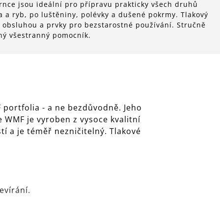
rnce jsou ideální pro přípravu prakticky všech druhů
a a ryb, po luštěniny, polévky a dušené pokrmy. Tlakový
obsluhou a prvky pro bezstarostné používání. Stručně
lný všestranný pomocník.
F portfolia - a ne bezdůvodně. Jeho
e WMF je vyroben z vysoce kvalitní
í a je téměř nezničitelný. Tlakové
evírání.