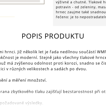
výživné a chutné. Tlakové h
potravin - od zeleniny, mas
hrnec zaujme také snadnou 
řečeno: je to nepostradate
POPIS PRODUKTU
i hrnci. Již několik let je řada nedílnou součástí WM
nkčnost je moderní. Stejně jako všechny tlakové hrnc
ž má zvýšenou odolnost proti korozi, snadno se čist
ici v různých velikostech a sadách po dvou.
nění a měření množství.
ana zbytkového tlaku zajišťují bezstarostnost při ot
ě požadované výsledky.