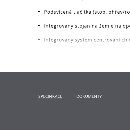
Podsvícená tlačítka (stop, ohřev/
Integrovaný stojan na žemle na op
Integrovaný systém centrování ch
Odnímatelný tác na drobky
SPECIFIKACE
DOKUMENTY