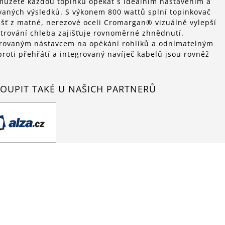
i můžete každou topinku opékat s ideálním nastavením a
aných výsledků. S výkonem 800 wattů splní topinkovač
lášť z matné, nerezové oceli Cromargan® vizuálně vylepší
trování chleba zajišťuje rovnoměrné zhnědnutí.
grovaným nástavcem na opékání rohlíků a odnímatelným
roti přehřátí a integrovaný navíječ kabelů jsou rovněž
OUPIT TAKÉ U NAŠICH PARTNERŮ