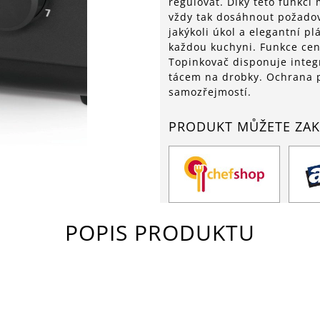
regulovat. Díky této funkc
vždy tak dosáhnout požadov
jakýkoli úkol a elegantní p
každou kuchyni. Funkce cen
Topinkovač disponuje inte
tácem na drobky. Ochrana p
samozřejmostí.
PRODUKT MŮŽETE ZAK
POPIS PRODUKTU