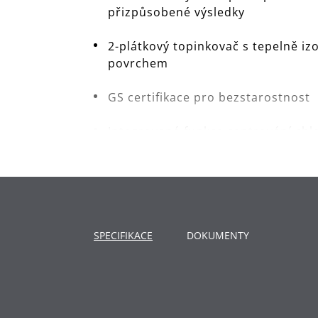
přizpůsobené výsledky
2-plátkový topinkovač s tepelně i
povrchem
GS certifikace pro bezstarostnost
Integrovaná funkce centrování chl
Nerezový nástavec pro housky, rohl
Vyjímatelný tácek na drobky pro s
Integrované úložiště kabelu (1 m k
SPECIFIKACE
DOKUMENTY