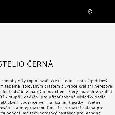
STELIO ČERNÁ
z námahy díky topinkovači WMF Stelio. Tento 2-plátkový
m tepelně izolovaným pláštěm z vysoce kvalitní nerezové
tním hedvábně matným povrchem, který pozvedne vzhled
ízí 7 stupňů opékání pro přizpůsobené výsledky podle
aktickými podsvícenými funkčními tlačítky – včetně
zování – a integrovanou funkcí centrování chleba pro
tší pohodlí má také nerezový nástavec pro lahodné