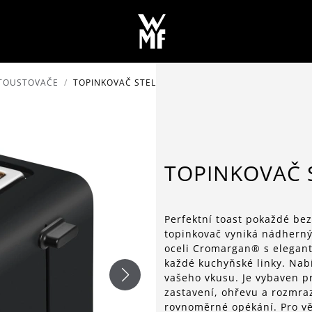
 TOUSTOVAČE
TOPINKOVAČ STELIO ČERNÁ
TOPINKOVAČ 
Perfektní toast pokaždé be
topinkovač vyniká nádherný
oceli Cromargan® s elegan
každé kuchyňské linky. Nab
vašeho vkusu. Je vybaven pr
zastavení, ohřevu a rozmra
rovnoměrné opékání. Pro vě