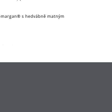
 Cromargan® s hedvábně matným
x 9 cm)