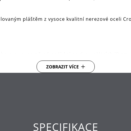
zolovaným pláštěm z vysoce kvalitní nerezové oceli
eba pro rovnoměrné opékání na dvou plátcích (9 cm 
ZOBRAZIT VÍCE
íky a croissanty
nadné čištění
abelu) pro praktické skladování
SPECIFIKACE