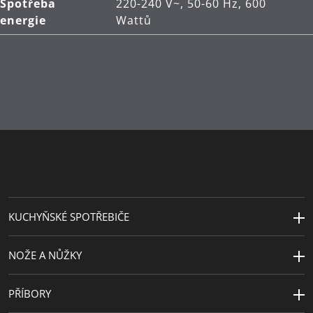
Spotřeba
220-240 V~, 50-60 Hz, 600
energie
Wattů
KUCHYŇSKÉ SPOTŘEBIČE
NOŽE A NŮŽKY
PŘÍBORY