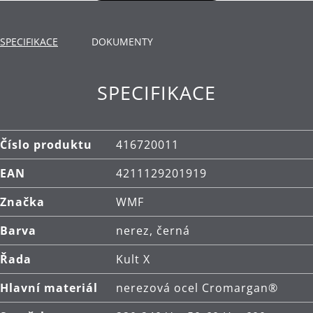
šlehačky, vaječných bílků a měkkých těst
Mačkadlo je vhodné pro dětskou výživu nebo
SPECIFIKACE
DOKUMENTY
rychlé a snadné pyré rozmačkané k dokonalosti
700 ml mixovací nádoba nabízí perfektní kapacitu
SPECIFIKACE
pro širokou škálu receptů
Variabilní nastavení rychlosti a pohodlný
ergonomický design
Číslo produktu
416720011
EAN
4211129201919
Značka
WMF
Barva
nerez, černá
Řada
Kult X
Hlavní materiál
nerezová ocel Cromargan®