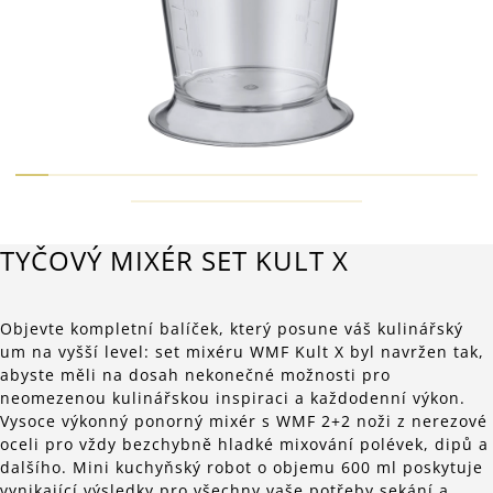
TYČOVÝ MIXÉR SET KULT X
Objevte kompletní balíček, který posune váš kulinářský
um na vyšší level: set mixéru WMF Kult X byl navržen tak,
abyste měli na dosah nekonečné možnosti pro
neomezenou kulinářskou inspiraci a každodenní výkon.
Vysoce výkonný ponorný mixér s WMF 2+2 noži z nerezové
oceli pro vždy bezchybně hladké mixování polévek, dipů a
dalšího. Mini kuchyňský robot o objemu 600 ml poskytuje
vynikající výsledky pro všechny vaše potřeby sekání a