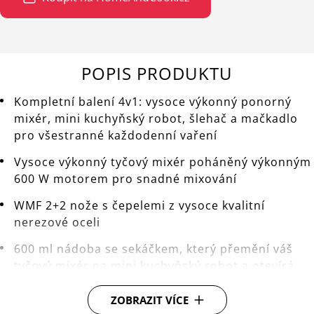
POPIS PRODUKTU
Kompletní balení 4v1: vysoce výkonný ponorný
mixér, mini kuchyňský robot, šlehač a mačkadlo
pro všestranné každodenní vaření
Vysoce výkonný tyčový mixér poháněný výkonným
600 W motorem pro snadné mixování
WMF 2+2 nože s čepelemi z vysoce kvalitní
nerezové oceli
600 ml nádoba se sekáčkem, který přemění váš
tyčový mixér na mini kuchyňský robot a otevírá
nekonečné kulinářské možnosti
ZOBRAZIT VÍCE
Šlehací metla pro dokonalou přípravu domácí