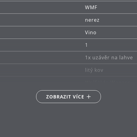
WMF
nerez
Vino
1
1x uzávěr na lahve
litý kov
Wolf Udo Wagner
lze mýt v myčce
ZOBRAZIT VÍCE
8