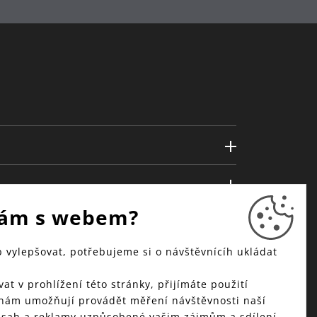
ám s webem?
vylepšovat, potřebujeme si o návštěvnícíh ukládat
at v prohlížení této stránky, přijímáte použití
 nám umožňují provádět měření návštěvnosti naší
bsah a reklamy uzpůsobené vašim zájmům a sdílení