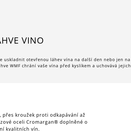
ÁHVE VINO
e uskladnit otevřenou láhev vína na další den nebo jen na
ahve WMF chrání vaše vína před kyslíkem a uchovává jejich
y, přes kroužek proti odkapávání až
rezové oceli Cromargan® doplněné o
ní kvalitních vín.