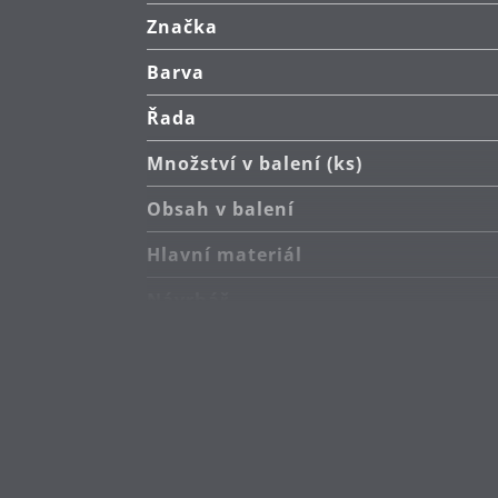
Značka
Barva
Řada
Množství v balení (ks)
Obsah v balení
Hlavní materiál
Návrhář
Péče o výrobky
Výška (cm)