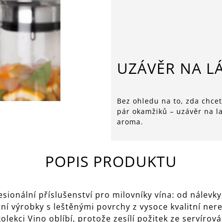
UZÁVĚR NA L
Bez ohledu na to, zda chcet
pár okamžiků – uzávěr na l
aroma.
POPIS PRODUKTU
sionální příslušenství pro milovníky vína: od nálevk
ní výrobky s leštěnými povrchy z vysoce kvalitní ne
kolekci Vino oblíbí, protože zesílí požitek ze servírová