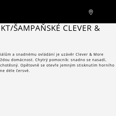
EKT/ŠAMPAŇSKÉ CLEVER &
riálům a snadnému ovládání je uzávěr Clever & More
ždou domácnost. Chytrý pomocník: snadno se nasadí,
uchotěsný. Opětovně se otevře jemným stisknutím horního
ane déle čersvé.