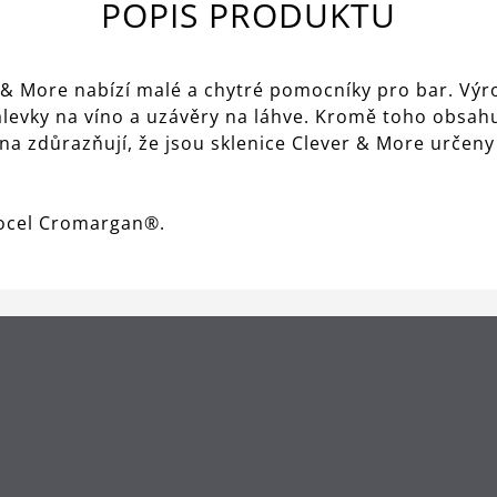
POPIS PRODUKTU
& More nabízí malé a chytré pomocníky pro bar. Výro
álevky na víno a uzávěry na láhve. Kromě toho obsah
 dna zdůrazňují, že jsou sklenice Clever & More určeny
á ocel Cromargan®.