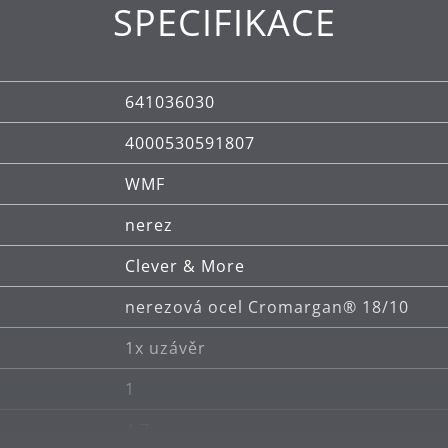
SPECIFIKACE
641036030
4000530591807
WMF
nerez
Clever & More
nerezová ocel Cromargan® 18/10
1x uzávěr
1
4.7