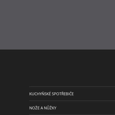
Průměr (cm)
Péče o výrobky
KUCHYŇSKÉ SPOTŘEBIČE
NOŽE A NŮŽKY