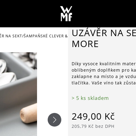
UZÁVĚR NA S
ĚR NA SEKT/ŠAMPAŇSKÉ CLEVER & MORE
MORE
Díky vysoce kvalitním mate
oblíbeným doplňkem pro ka
zaklapne na místo a je vzd
tlačítka. Vaše víno tak zůst
> 5 ks skladem
249,00 Kč
205,79 Kč bez DPH