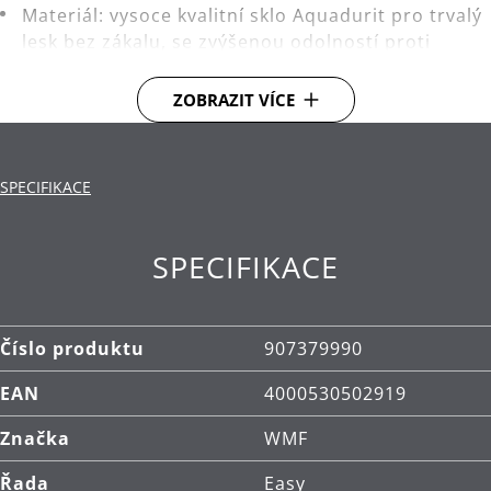
Materiál: vysoce kvalitní sklo Aquadurit pro trvalý
lesk bez zákalu, se zvýšenou odolností proti
poškrábání a rozbití.
ZOBRAZIT VÍCE
SPECIFIKACE
SPECIFIKACE
Číslo produktu
907379990
EAN
4000530502919
Značka
WMF
Řada
Easy