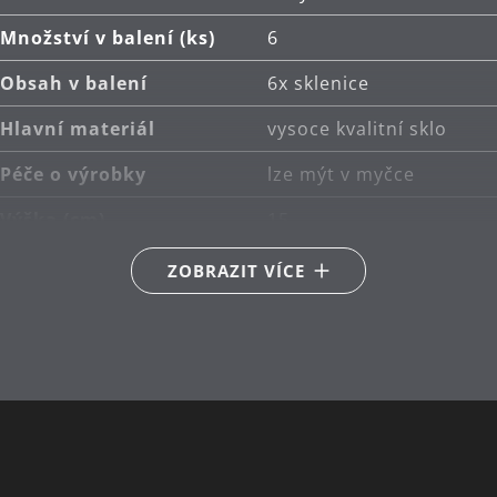
Množství v balení (ks)
6
Obsah v balení
6x sklenice
Hlavní materiál
vysoce kvalitní sklo
Péče o výrobky
lze mýt v myčce
Výška (cm)
15
Kapacita (l)
0.35
ZOBRAZIT VÍCE
Návrhář
Walter Wenzl