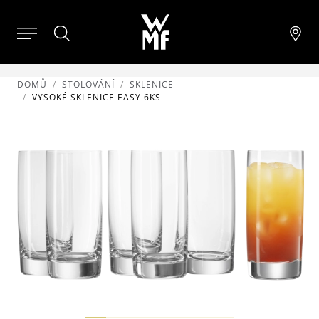
DOMŮ
STOLOVÁNÍ
SKLENICE
VYSOKÉ SKLENICE EASY 6KS