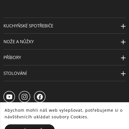
Péče o výrobky
lze mýt v myčce
Sekundární
nerez
KUCHYŇSKÉ SPOTŘEBIČE
materiál
Vyrobeno v
Německo
NOŽE A NŮŽKY
Extra záruka
30 let
PŘÍBORY
Průměr (cm)
28
STOLOVÁNÍ
Abychom mohli náš web vylepšovat, potřebujeme si o
návštěvnícíh ukládat soubory Cookies.
CS
SK
HU