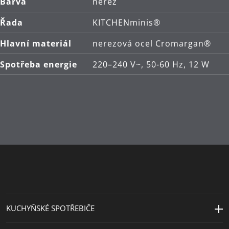
Barva
nerez
Řada
KITCHENminis®
Hlavní materiál
nerezová ocel Cromargan®
Spotřeba energie
220–240 V~, 50-60 Hz, 12 W
KUCHYŇSKÉ SPOTŘEBIČE