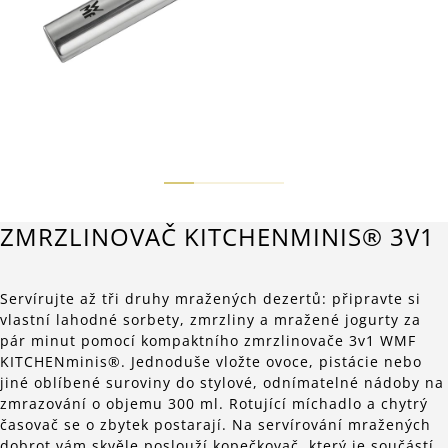
ZMRZLINOVAČ KITCHENMINIS® 3V1
Servírujte až tři druhy mražených dezertů: připravte si
vlastní lahodné sorbety, zmrzliny a mražené jogurty za
pár minut pomocí kompaktního zmrzlinovače 3v1 WMF
KITCHENminis®. Jednoduše vložte ovoce, pistácie nebo
jiné oblíbené suroviny do stylové, odnímatelné nádoby na
zmrazování o objemu 300 ml. Rotující míchadlo a chytrý
časovač se o zbytek postarají. Na servírování mražených
dobrot vám skvěle poslouží kopečkovač, který je součástí