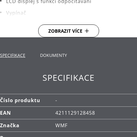
LCD displej s funkcí odpočítávání
Vypínač
Včetně kopečkovače WMF vyrobeného z nerezové
ZOBRAZIT VÍCE
oceli Cromargan®
Výkon: 12 wattů
SPECIFIKACE
DOKUMENTY
SPECIFIKACE
Číslo produktu
-
EAN
4211129128458
Značka
WMF