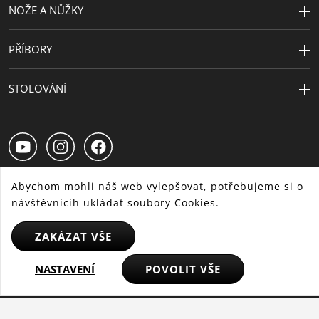
NOŽE A NŮŽKY
PŘÍBORY
STOLOVÁNÍ
Abychom mohli náš web vylepšovat, potřebujeme si o
návštěvnícíh ukládat soubory Cookies.
CS
SK
HU
ZAKÁZAT VŠE
NASTAVENÍ
POVOLIT VŠE
© 2025 WMF - Všechna práva vyhrazena