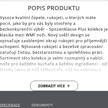
POPIS PRODUKTU
Vysoce kvalitní čepele; rukojeti, u kterých máte
pocit, jako by pro vás byly stvořeny a
bezkonkurenční výběr - Spitzenklasse Plus kolekce je
klasika mezi WMF noži. Nový svěží design se
vyznačuje zaoblenými okraji rukojeti pro příjemnější
uchopení. Nýtované rukojeti a bezešvé zpracování
zaručují čistou, bezstarostnou a spolehlivou práci.
Sortiment této kolekce je velmi rozmanitý a nabízí
nože pro každého kuchaře a každou ingredienci - od
klasiky jakou je nůž šéfkuchaře, nůž na zeleninu a
víceúčelový nůž až po Santoku a steakové nože.
Příprava jídla ještě nikdy nebyla tak zábavná!
ZOBRAZIT VÍCE
Celková délka 32 cm, délka čepele 16 cm.
Materiál: kovaná čepel ze speciální nerezové oceli.
SPECIFIKACE
DOKUMENTY
Rukojeť vyrobená z vysoce kvalitního plastu.