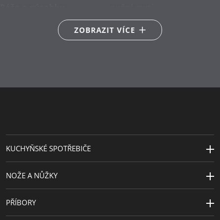
Péče o výrobky
ruční mytí
Sekundární materiál
nerezová ocel
ZOBRAZIT VÍCE
Vyrobeno v
Německo
Délka (cm)
32
KUCHYŇSKÉ SPOTŘEBIČE
NOŽE A NŮŽKY
PŘÍBORY