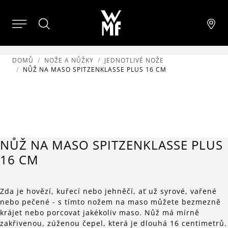
DOMŮ
NOŽE A NŮŽKY
JEDNOTLIVÉ NOŽE
NŮŽ NA MASO SPITZENKLASSE PLUS 16 CM
NŮŽ NA MASO SPITZENKLASSE PLUS
16 CM
Zda je hovězí, kuřecí nebo jehněčí, ať už syrové, vařené
nebo pečené - s tímto nožem na maso můžete bezmezně
krájet nebo porcovat jakékoliv maso. Nůž má mírně
zakřivenou, zúženou čepel, která je dlouhá 16 centimetrů.