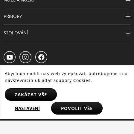
PŘÍBORY
STOLOVÁNÍ
Abychom mohli náš web vylepšovat, potřebujeme si o
návštěvnícíh ukládat soubory Cookies.
CS
SK
HU
ZAKÁZAT VŠE
NASTAVENÍ
POVOLIT VŠE
© 2025 WMF - Všechna práva vyhrazena