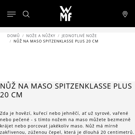
DOMŮ
NOŽE A NŮŽKY
JEDNOTLIVÉ NOŽE
NŮŽ NA MASO SPITZENKLASSE PLUS 20 CM
NŮŽ NA MASO SPITZENKLASSE PLUS
20 CM
Zda je hovězí, kuřecí nebo jehněčí, ať už syrové, vařené
nebo pečené - s tímto nožem na maso můžete bezmezně
krájet nebo porcovat jakékoliv maso. Nůž má mírně
zakřivenou, zúženou čepel, která je dlouhá 20 centimetrů.