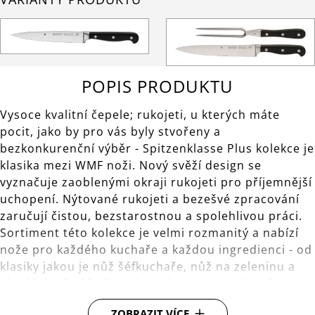
POPIS PRODUKTU
Vysoce kvalitní čepele; rukojeti, u kterých máte
pocit, jako by pro vás byly stvořeny a
bezkonkurenční výběr - Spitzenklasse Plus kolekce je
klasika mezi WMF noži. Nový svěží design se
vyznačuje zaoblenými okraji rukojeti pro příjemnější
uchopení. Nýtované rukojeti a bezešvé zpracování
zaručují čistou, bezstarostnou a spolehlivou práci.
Sortiment této kolekce je velmi rozmanitý a nabízí
nože pro každého kuchaře a každou ingredienci - od
klasiky jakou je nůž šéfkuchaře, nůž na zeleninu a
víceúčelový nůž až po Santoku a steakové nože.
Příprava jídla ještě nikdy nebyla tak zábavná!
ZOBRAZIT VÍCE