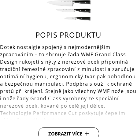
POPIS PRODUKTU
Dotek nostalgie spojený s nejmodernějším
zpracováním – to shrnuje řada WMF Grand Class.
Design rukojetí s nýty z nerezové oceli připomíná
tradiční řemeslné zpracování z minulosti a zaručuje
optimální hygienu, ergonomický tvar pak pohodlnou
a bezpečnou manipulaci. Podpěra slouží k ochraně
prstů při krájení. Stejně jako všechny WMF nože jsou
i nože řady Grand Class vyrobeny ze speciální
nerezové oceli, kované po celé její délce.
Technologie Performance Cut poskytuje čepelím
výjimečnou, dlouhodobou ostrost.
ZOBRAZIT VÍCE
Celková délka 21 cm, délka čepele 9 cm.