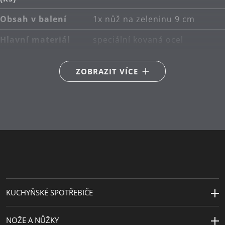
Vyrobeno v Německu: nůž v prémiové kvalitě.
Obsah v balení
1x nůž na zeleninu 9 cm
Hlavní materiál
speciální kovaná ocel
Péče o výrobky
ruční mytí
ZOBRAZIT VÍCE
Vyrobeno v
Německo
Návrhář
Makio Hasuike
Cena za design
iF design award iF Hannover
2012
Délka (cm)
21
KUCHYŇSKÉ SPOTŘEBIČE
NOŽE A NŮŽKY