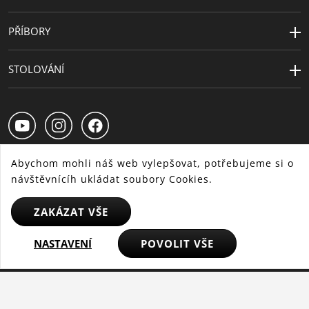
PŘÍBORY
STOLOVÁNÍ
Abychom mohli náš web vylepšovat, potřebujeme si o
návštěvnícíh ukládat soubory Cookies.
CS
SK
HU
ZAKÁZAT VŠE
NASTAVENÍ
POVOLIT VŠE
© 2025 WMF - Všechna práva vyhrazena