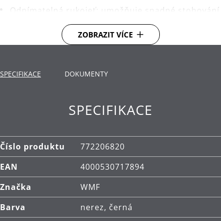
Odnímatelná rukojeť: umožňuje snadné stohování
všech částí nádobí.
ZOBRAZIT VÍCE
Široký vylévací okraj pro snadné vylévání bez
odkapávání.
Dno TransTherm®: teplo přenáší rychle a dlouho
SPECIFIKACE
DOKUMENTY
ho udrží
Použití: vhodné pro všechny typy varných desek,
SPECIFIKACE
včetně indukčních.
Materiál: vysoce kvalitní nerezová ocel
Cromargan®.
Číslo produktu
772206820
Pánev má nepřilnavý povrch.
EAN
4000530717894
Nádobí a skleněné poklice lze mýt v myčce.
Značka
WMF
Rukojeť čistěte ručně.
Barva
nerez, černá
Rukojeť ani poklice nejsou součástí balení.