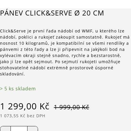
PÁNEV CLICK&SERVE Ø 20 CM
Click&Serve je první řada nádobí od WMF, u kterého lze
nádobí, poklici a rukojeť zakoupit samostatně. Rukojeť má
nosnost 10 kilogramů, je kompatibilní se všemi rendlíky a
pánvemi z této řady a lze ji připevnit na jakýkoli bod na
vylévacím okraji stejně snadno, rychle a bezstarostně,
jako ji lze opět sejmout. Po sejmutí rukojeti umožňuje
stohovatelné nádobí extrémně prostorově úsporné
skladování.
> 5 ks skladem
1 299,00 Kč
1 999,00 Kč
1 073,55 Kč bez DPH