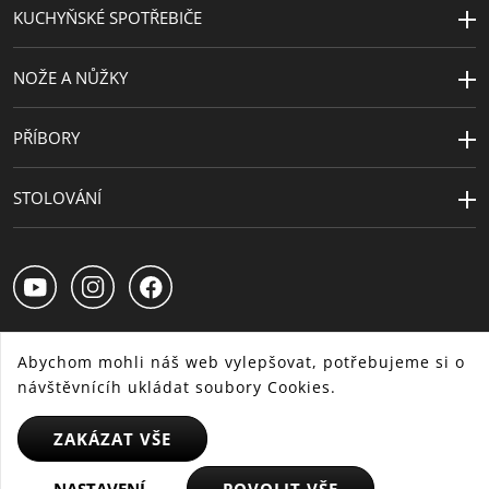
KUCHYŇSKÉ SPOTŘEBIČE
NOŽE A NŮŽKY
PŘÍBORY
STOLOVÁNÍ
Abychom mohli náš web vylepšovat, potřebujeme si o
návštěvnícíh ukládat soubory Cookies.
CS
SK
HU
ZAKÁZAT VŠE
© 2025 WMF - Všechna práva vyhrazena