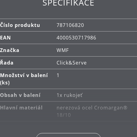
SPECIFIKACE
Číslo produktu
787106820
EAN
4000530717986
Značka
WMF
Řada
Click&Serve
Množství v balení
1
(ks)
Obsah v balení
1x rukojeť
Hlavní materiál
nerezová ocel Cromargan®
18/10
Sekundární
plast
materiál