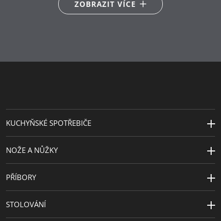
ZOBRAZIT VÍCE
Péče o výrobky
ruční mytí
Barva
nerez, černá
Extra záruka
10 let
KUCHYŇSKÉ SPOTŘEBIČE
NOŽE A NŮŽKY
PŘÍBORY
STOLOVÁNÍ