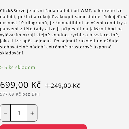
Click&Serve je první řada nádobí od WMF, u kterého lze
nádobí, poklici a rukojeť zakoupit samostatně. Rukojeť má
nosnost 10 kilogramů, je kompatibilní se všemi rendlíky a
pánvemi z této řady a lze ji připevnit na jakýkoli bod na
vylévacím okraji stejně snadno, rychle a bezstarostně,
jako ji lze opět sejmout. Po sejmutí rukojeti umožňuje
stohovatelné nádobí extrémně prostorově úsporné
skladování.
> 5 ks skladem
699,00 Kč
1 249,00 Kč
577,69 Kč bez DPH
−
+