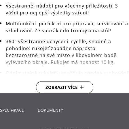
Všestranné: nádobí pro všechny příležitosti. S
vášní pro nejlepší výsledky vaření!
Multifunkční: perfektní pro přípravu, servírování a
skladování. Ze sporáku do trouby a na stůl!
360° všestranné uchycení: rychlé, snadné a
pohodlné: rukojeť zapadne naprosto
bezstarostně na své místo v libovolném bodě
vylévacího okraje. Rukojeť má nosnost 10 kg.
Odnímatelná rukojeť: umožňuje snadné stohování
všech částí nádobí.
ZOBRAZIT VÍCE
Materiál: vysoce kvalitní nerezová ocel
Cromargan®, plast.
Rukojeť čistěte ručně.
SPECIFIKACE
DOKUMENTY
Záruka: WMF poskytuje záruku 10 let.