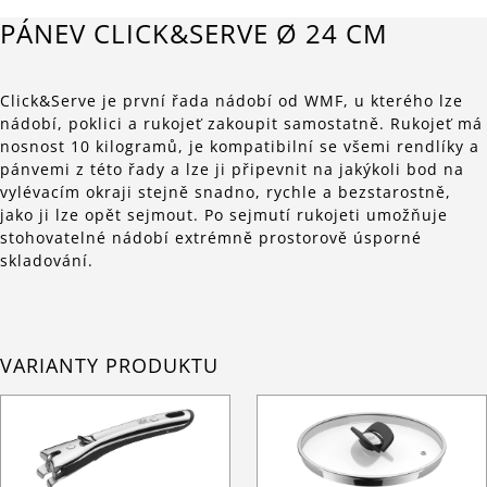
PÁNEV CLICK&SERVE Ø 24 CM
Click&Serve je první řada nádobí od WMF, u kterého lze
nádobí, poklici a rukojeť zakoupit samostatně. Rukojeť má
nosnost 10 kilogramů, je kompatibilní se všemi rendlíky a
pánvemi z této řady a lze ji připevnit na jakýkoli bod na
vylévacím okraji stejně snadno, rychle a bezstarostně,
jako ji lze opět sejmout. Po sejmutí rukojeti umožňuje
stohovatelné nádobí extrémně prostorově úsporné
skladování.
VARIANTY PRODUKTU