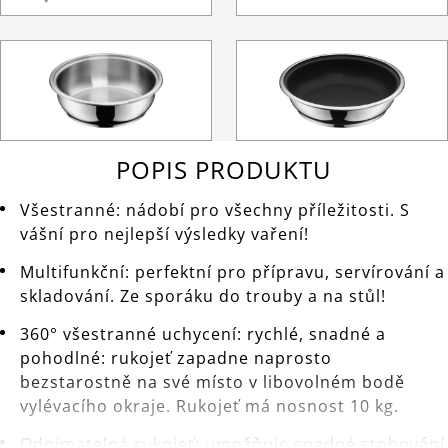
POPIS PRODUKTU
Všestranné: nádobí pro všechny příležitosti. S
vášní pro nejlepší výsledky vaření!
Multifunkční: perfektní pro přípravu, servírování a
skladování. Ze sporáku do trouby a na stůl!
360° všestranné uchycení: rychlé, snadné a
pohodlné: rukojeť zapadne naprosto
bezstarostně na své místo v libovolném bodě
vylévacího okraje. Rukojeť má nosnost 10 kg.
Odnímatelná rukojeť: umožňuje snadné stohování