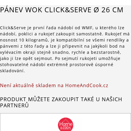
PÁNEV WOK CLICK&SERVE Ø 26 CM
Click&Serve je první řada nádobí od WMF, u kterého lze
nádobí, poklici a rukojeť zakoupit samostatně. Rukojeť má
nosnost 10 kilogramů, je kompatibilní se všemi rendlíky a
pánvemi z této řady a lze ji připevnit na jakýkoli bod na
vylévacím okraji stejně snadno, rychle a bezstarostně,
jako ji lze opět sejmout. Po sejmutí rukojeti umožňuje
stohovatelné nádobí extrémně prostorově úsporné
skladování.
Není aktuálně skladem na HomeAndCook.cz
PRODUKT MŮŽETE ZAKOUPIT TAKÉ U NAŠICH
PARTNERŮ