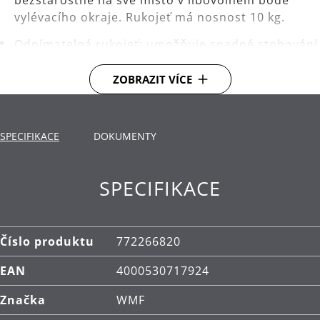
vylévacího okraje. Rukojeť má nosnost 10 kg.
Odnímatelná rukojeť: umožňuje snadné stohování
všech částí nádobí.
ZOBRAZIT VÍCE
Široký vylévací okraj pro snadné vylévání bez
odkapávání.
Dno TransTherm®: teplo přenáší rychle a dlouho
SPECIFIKACE
DOKUMENTY
ho udrží
Použití: vhodné pro všechny typy varných desek,
SPECIFIKACE
včetně indukčních.
Materiál: vysoce kvalitní nerezová ocel
Cromargan®.
Číslo produktu
772266820
Pánev má nepřilnavý povrch.
EAN
4000530717924
Nádobí a skleněné poklice lze mýt v myčce.
Značka
WMF
Rukojeť čistěte ručně.