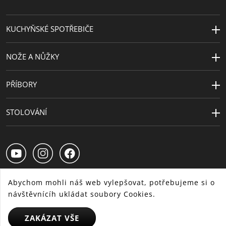
plynové, elektrické a indukční
sporáky
KUCHYŇSKÉ SPOTŘEBIČE
NOŽE A NŮŽKY
PŘÍBORY
STOLOVÁNÍ
Abychom mohli náš web vylepšovat, potřebujeme si o
návštěvnícíh ukládat soubory Cookies.
CS
SK
HU
ZAKÁZAT VŠE