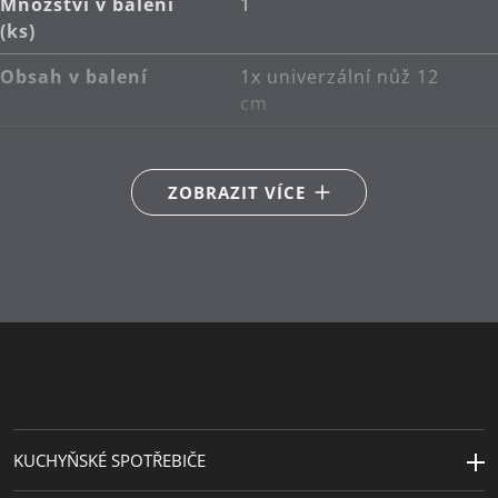
Množství v balení
1
(ks)
Obsah v balení
1x univerzální nůž 12
cm
Hlavní materiál
speciální kovaná ocel
ZOBRAZIT VÍCE
Sekundární materiál
olivové dřevo
Péče o výrobky
ruční mytí
Vyrobeno v
Německo
KUCHYŇSKÉ SPOTŘEBIČE