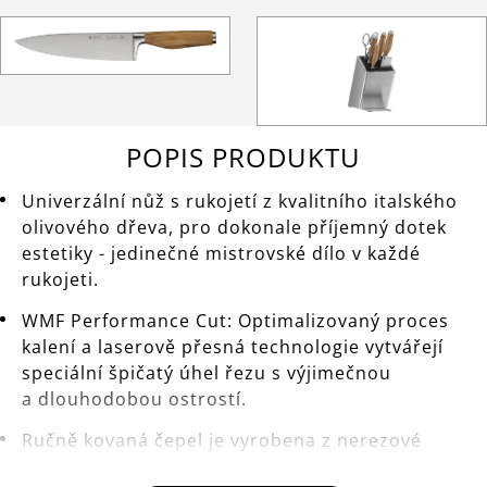
POPIS PRODUKTU
Univerzální nůž s rukojetí z kvalitního italského
olivového dřeva, pro dokonale příjemný dotek
estetiky - jedinečné mistrovské dílo v každé
rukojeti.
WMF Performance Cut: Optimalizovaný proces
kalení a laserově přesná technologie vytvářejí
speciální špičatý úhel řezu s výjimečnou
a dlouhodobou ostrostí.
Ručně kovaná čepel je vyrobena z nerezové
speciální oceli zachovávající své vlastnosti při