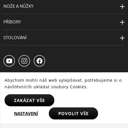
NOŽE A NŮŽKY
PŘÍBORY
STOLOVÁNÍ
Abychom mohli náš web vylepšovat, potřebujeme si o
návštěvnícíh ukládat soubory Cookies.
CS
SK
HU
ZAKÁZAT VŠE
© 2025 WMF - Všechna práva vyhrazena
NASTAVENÍ
POVOLIT VŠE