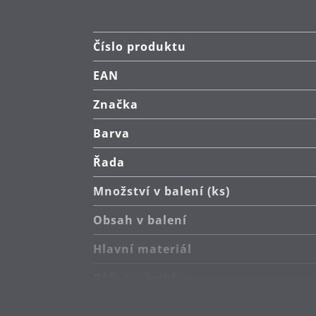
Číslo produktu
EAN
Značka
Barva
Řada
Množství v balení (ks)
Obsah v balení
Hlavní materiál
Péče o výrobky
Sekundární materiál