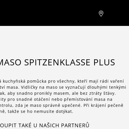
MASO SPITZENKLASSE PLUS
á kuchyňská pomůcka pro všechny, kteří mají rádi vaření
ví masa. Vidličky na maso se vyznačují dlouhými tenkými
tak, aby snadno pronikly masem, ale bez ztráty šťávy.
žity pro snadné otáčení nebo přemísťování masa na
ntrolu, zda je maso správně upečené. Při krájení pečeně
ně, takže se ho nemusíte dotýkat.
OUPIT TAKÉ U NAŠICH PARTNERŮ