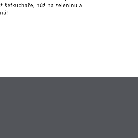
ůž šéfkuchaře, nůž na zeleninu a
vná!