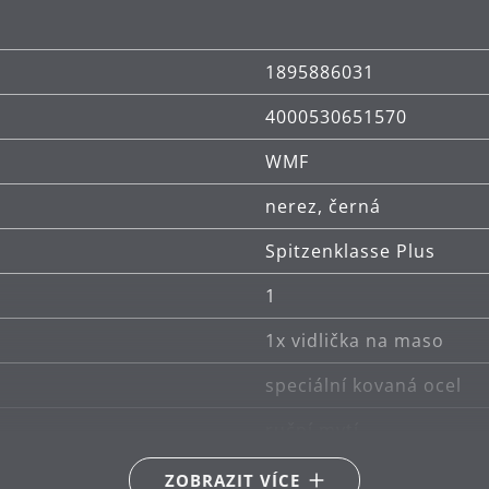
1895886031
4000530651570
WMF
nerez, černá
Spitzenklasse Plus
1
1x vidlička na maso
speciální kovaná ocel
ruční mytí
nerezová ocel
ZOBRAZIT VÍCE