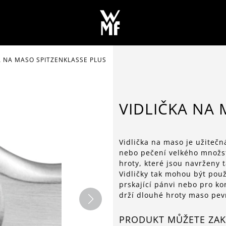
A NA MASO SPITZENKLASSE PLUS
VIDLIČKA NA 
Vidlička na maso je užitečn
nebo pečení velkého množst
hroty, které jsou navrženy 
Vidličky tak mohou být pou
prskající pánvi nebo pro ko
drží dlouhé hroty maso pev
PRODUKT MŮŽETE ZAK