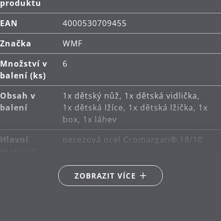
Vysoce kvalitní dárkové balení.
produktu
Materiál: nerezová ocel Cromargan®, která je
EAN
4000530709455
rozměrově stabilní, vhodná pro mytí v myčce,
Značka
WMF
zachovává své vlastnosti při kontaktu s kyselinami
i korozí a povrch je velmi dobře chráněný proti
Množství v
6
poškrábání.
balení (ks)
Čištění: lze mýt v myčce.
Obsah v
1x dětský nůž, 1x dětská vidlička,
balení
1x dětská lžíce, 1x dětská lžička, 1x
box, 1x láhev
Hlavní
nerezová ocel Cromargan® 18/10
materiál
Péče o
lze mýt v myčce
ZOBRAZIT VÍCE
výrobky
Sekundární
plast
materiál