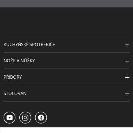
Návrhář
Universal Studios
Řada
Minions
Motivy
Mimoni
KUCHYŇSKÉ SPOTŘEBIČE
NOŽE A NŮŽKY
PŘÍBORY
STOLOVÁNÍ