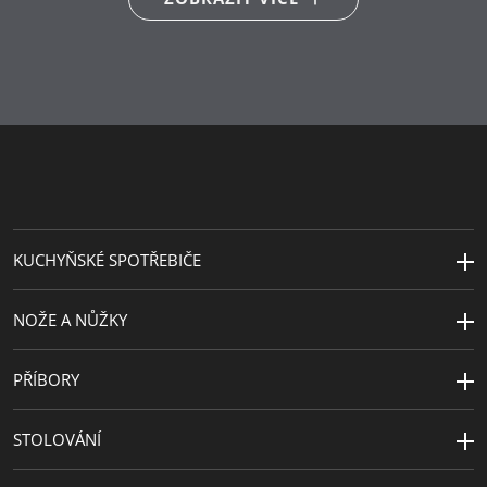
18/10
Péče o výrobky
lze mýt v myčce
Délka (cm)
31
Návrhář
WMF Atelier
Šířka (cm)
8.5
KUCHYŇSKÉ SPOTŘEBIČE
NOŽE A NŮŽKY
PŘÍBORY
STOLOVÁNÍ