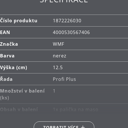
Číslo produktu
1872226030
EAN
4000530567406
Značka
WMF
Barva
nerez
Výška (cm)
12.5
Řada
Profi Plus
Množství v balení
1
(ks)
Obsah v balení
1x palička na maso
Hlavní materiál
nerezová ocel Cromargan®
ZOBRAZIT VÍCE