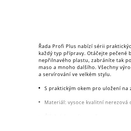
Řada Profi Plus nabízí sérii prakti
každý typ přípravy. Otáčejte pečené
nepřilnavého plastu, zabráníte tak p
maso a mnoho dalšího. Všechny výrobk
a servírování ve velkém stylu.
S praktickým okem pro uložení na z
Materiál: vysoce kvalitní nerezov
Čištění: lze mýt v myčce.