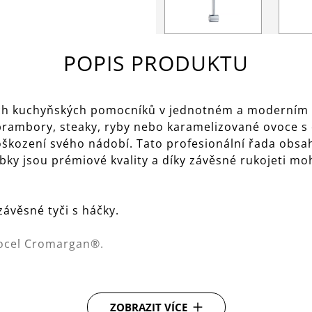
POPIS PRODUKTU
ckých kuchyňských pomocníků v jednotném a moderním
 brambory, steaky, ryby nebo karamelizované ovoce s
oškození svého nádobí. Tato profesionální řada obsah
y jsou prémiové kvality a díky závěsné rukojeti moh
ávěsné tyči s háčky.
á ocel Cromargan®.
ZOBRAZIT VÍCE