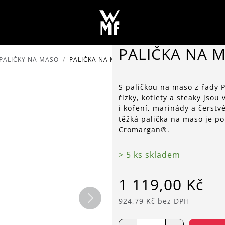
PALIČKA NA M
PALIČKY NA MASO
PALIČKA NA MASO PROFI PLUS 34 CM
S paličkou na maso z řady P
řízky, kotlety a steaky jso
i koření, marinády a čerstvé
těžká palička na maso je po
Cromargan®.
> 5 ks skladem
1 119,00 Kč
924,79 Kč bez DPH