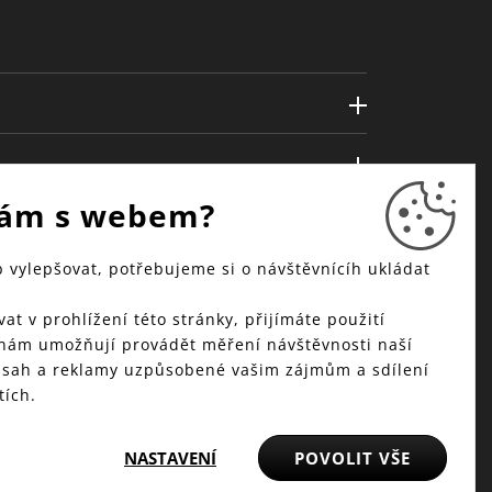
ám s webem?
vylepšovat, potřebujeme si o návštěvnícíh ukládat
at v prohlížení této stránky, přijímáte použití
 nám umožňují provádět měření návštěvnosti naší
bsah a reklamy uzpůsobené vašim zájmům a sdílení
tích.
NASTAVENÍ
POVOLIT VŠE
© 2025 WMF - Všechna práva vyhrazena