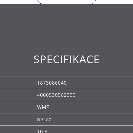
SPECIFIKACE
1873086040
4000530562999
WMF
nerez
10.8