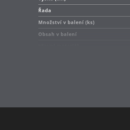
Řada
Množství v balení (ks)
Obsah v balení
Hlavní materiál
Péče o výrobky
Délka (cm)
Průměr (cm)
Návrhář