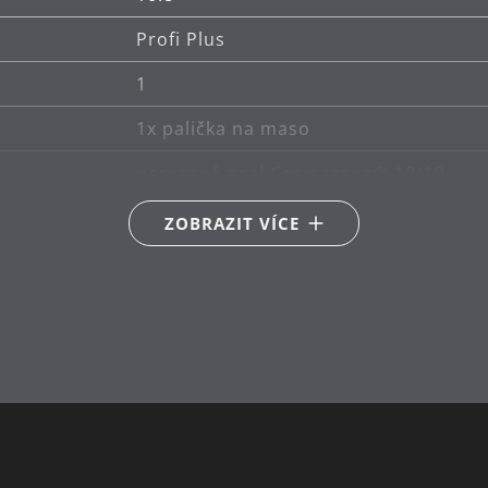
Profi Plus
1
1x palička na maso
nerezová ocel Cromargan® 18/10
lze mýt v myčce
ZOBRAZIT VÍCE
34
4.3
WMF Atelier