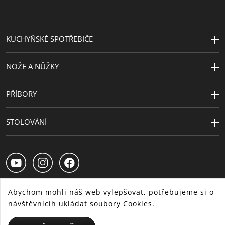
sporáky
Odolnost vůči
Tepelně odolné až do 400°C (na
KUCHYŇSKÉ SPOTŘEBIČE
teplu
sporáku) nebo do 250°C (v
troubě)
NOŽE A NŮŽKY
Péče o
ruční mytí
výrobky
PŘÍBORY
Průměr (cm)
28
STOLOVÁNÍ
Průměr plotny
22
(cm)
Abychom mohli náš web vylepšovat, potřebujeme si o
návštěvnícíh ukládat soubory Cookies.
CS
SK
HU