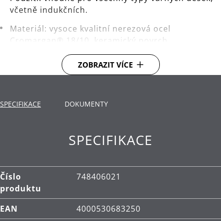
včetně indukčních.
Materiál: vysoce kvalitní nerezová ocel
Cromargan® 18/10, keramický povrch.
Čištění: ruční mytí.
ZOBRAZIT VÍCE
SPECIFIKACE
DOKUMENTY
SPECIFIKACE
Číslo
748406021
produktu
EAN
4000530683250