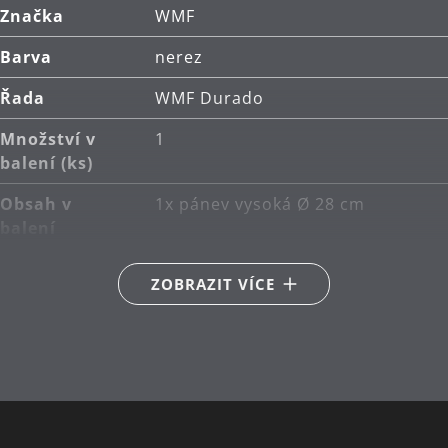
Značka
WMF
Barva
nerez
Řada
WMF Durado
Množství v
1
balení (ks)
Obsah v
1x pánev vysoká Ø 28 cm
balení
Hlavní
nerezová ocel Cromargan®
ZOBRAZIT VÍCE
materiál
18/10
Kompatibilita
Vhodné i pro indukce
s indukční
deskou
Typ sporáku
Vhodné pro keramické,
plynové, elektrické a indukční