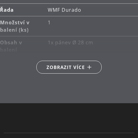
Řada
WMF Durado
Množství v
1
balení (ks)
Obsah v
1x pánev Ø 28 cm
balení
Hlavní
nerezová ocel Cromargan®
ZOBRAZIT VÍCE
materiál
18/10
Kompatibilita
Vhodné i pro indukce
s indukční
deskou
Typ sporáku
Vhodné pro keramické,
plynové, elektrické a indukční
sporáky
Odolnost vůči
Tepelně odolné až do 400°C (na