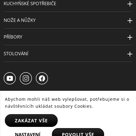
KUCHYŇSKÉ SPOTŘEBIČE
teplu
sporáku) nebo do 250°C (v
troubě)
NOŽE A NŮŽKY
Péče o
ruční mytí
výrobky
PŘÍBORY
Průměr (cm)
28
STOLOVÁNÍ
Průměr plotny
22
(cm)
Abychom mohli náš web vylepšovat, potřebujeme si o
návštěvnícíh ukládat soubory Cookies.
CS
SK
HU
ZAKÁZAT VŠE
© 2025 WMF - Všechna práva vyhrazena
NASTAVENÍ
POVOLIT VŠE