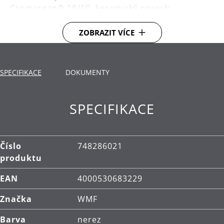
Cromargan® 18/10, keramický povrch.
Čištění: ruční mytí.
ZOBRAZIT VÍCE
SPECIFIKACE
DOKUMENTY
SPECIFIKACE
Číslo
748286021
produktu
EAN
4000530683229
Značka
WMF
Barva
nerez