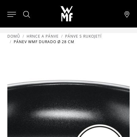
DOMŮ
HRNCE A PÁNVE
PÁNVE S RUKOJETÍ
PÁNEV WMF DURADO Ø 28 CM