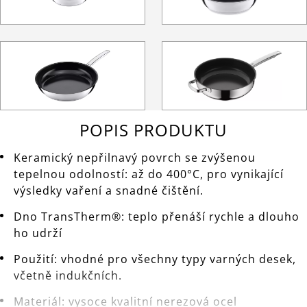
POPIS PRODUKTU
Keramický nepřilnavý povrch se zvýšenou
tepelnou odolností: až do 400°C, pro vynikající
výsledky vaření a snadné čištění.
Dno TransTherm®: teplo přenáší rychle a dlouho
ho udrží
Použití: vhodné pro všechny typy varných desek,
včetně indukčních.
Materiál: vysoce kvalitní nerezová ocel