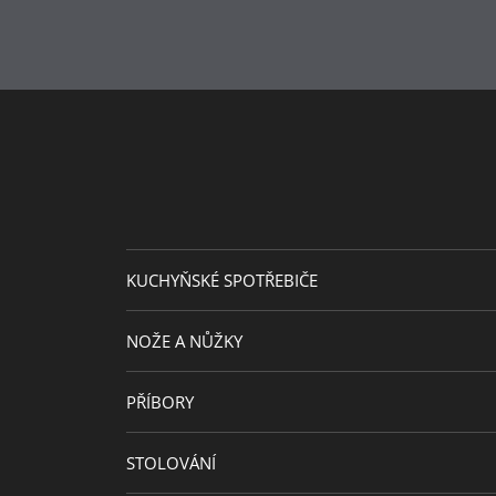
Průměr (cm)
Průměr plotny (cm)
KUCHYŇSKÉ SPOTŘEBIČE
NOŽE A NŮŽKY
PŘÍBORY
STOLOVÁNÍ