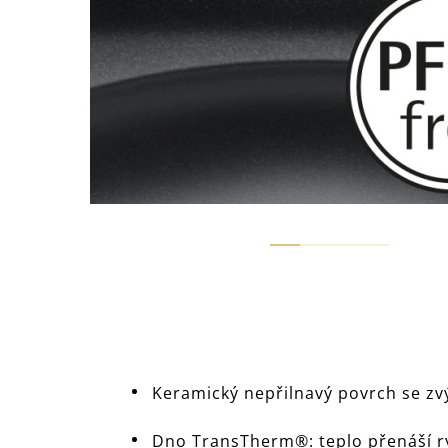
Keramický nepřilnavý povrch se zvý
Dno TransTherm®: teplo přenáší ry