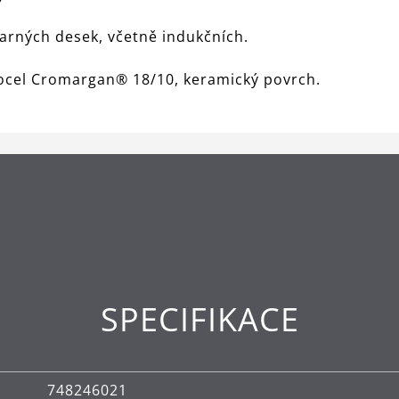
varných desek, včetně indukčních.
á ocel Cromargan® 18/10, keramický povrch.
SPECIFIKACE
748246021