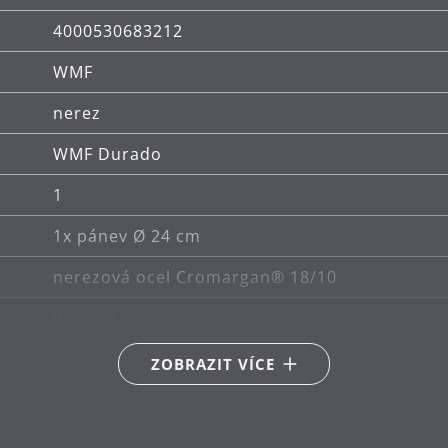
4000530683212
WMF
nerez
WMF Durado
1
1x pánev Ø 24 cm
nerezová ocel Cromargan® 18/10
Vhodné i pro indukce
Vhodné pro keramické, plynové, elektrické a i
ZOBRAZIT VÍCE
Tepelně odolné až do 400°C (na sporáku) nebo
ruční mytí