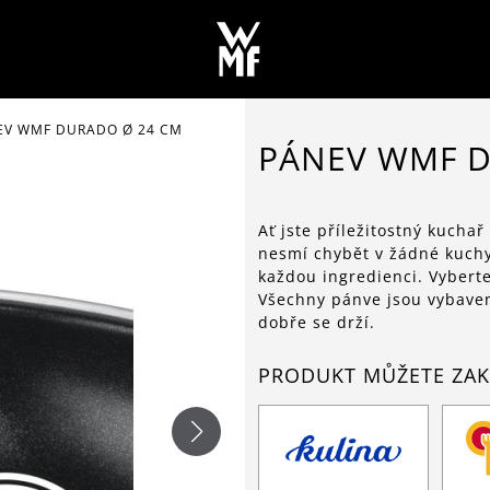
EV WMF DURADO Ø 24 CM
PÁNEV WMF D
Ať jste příležitostný kuchař
nesmí chybět v žádné kuch
každou ingredienci. Vyberte
Všechny pánve jsou vybaven
dobře se drží.
PRODUKT MŮŽETE ZAK