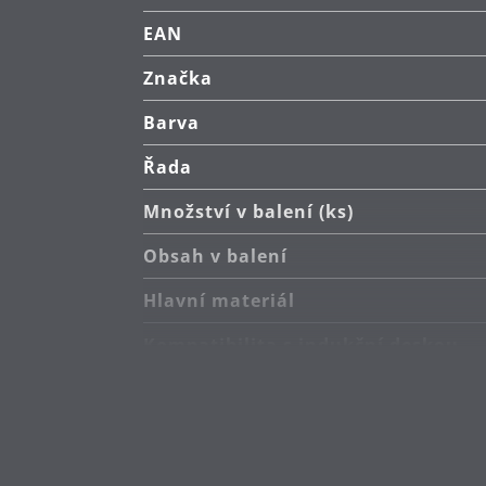
EAN
Značka
Barva
Řada
Množství v balení (ks)
Obsah v balení
Hlavní materiál
Kompatibilita s indukční deskou
Typ sporáku
Odolnost vůči teplu
Péče o výrobky