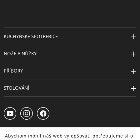
Vyrobeno
Německo
v
Extra
30 let
KUCHYŇSKÉ SPOTŘEBIČE
záruka
NOŽE A NŮŽKY
PŘÍBORY
STOLOVÁNÍ
Abychom mohli náš web vylepšovat, potřebujeme si o