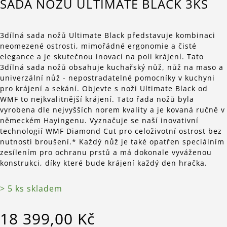
SADA NOŽŮ ULTIMATE BLACK 3KS
3dílná sada nožů Ultimate Black představuje kombinaci
neomezené ostrosti, mimořádné ergonomie a čisté
elegance a je skutečnou inovací na poli krájení. Tato
3dílná sada nožů obsahuje kuchařský nůž, nůž na maso a
univerzální nůž - nepostradatelné pomocníky v kuchyni
pro krájení a sekání. Objevte s noži Ultimate Black od
WMF to nejkvalitnější krájení. Tato řada nožů byla
vyrobena dle nejvyšších norem kvality a je kovaná ručně v
německém Hayingenu. Vyznačuje se naší inovativní
technologií WMF Diamond Cut pro celoživotní ostrost bez
nutnosti broušení.* Každý nůž je také opatřen speciálním
zesílením pro ochranu prstů a má dokonale vyváženou
konstrukci, díky které bude krájení každý den hračka.
> 5 ks skladem
18 399,00 Kč