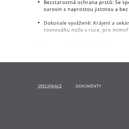
Bezstarostná ochrana prstů: Se spe
surovin s naprostou jistotou a bez 
Dokonale vyvážené: Krájení a seká
rovnováhu nože v ruce, pro mimořá
Ergonomická rukojeť: Vyrobeno z v
čisté elegance. Rukojeť se vyznač
Vyrobeno v Německu: Mistrovství 
30letá záruka**: Objevte neomeze
SPECIFIKACE
DOKUMENTY
*Při běžném domácím použití v soul
typu A pro zachování ostří.
**Výluka ze záruky: Záruka se uděluj