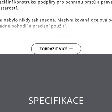
ciální konstrukcí podpěry pro ochranu prstů a preve
starostí.
ní nebylo nikdy tak snadné. Masivní kovaná ocelová 
dné pohodlí a precizní použití.
yosce kvalitní nerezové oceli WMF Cromargan®: typu
uje vylepšenou ergonomií a velmi pohodlným úchopem
ZOBRAZIT VÍCE
německého řemesla, ručně kované v německém Haying
nou ostrost podpořenou naší 30letou zárukou na no
adu s návodem k použití a evropskou technickou nor
SPECIFIKACE
e pouze na běžné domácí použití v souladu s návodem