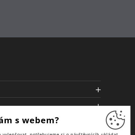
ám s webem?
vylepšovat, potřebujeme si o návštěvnícíh ukládat