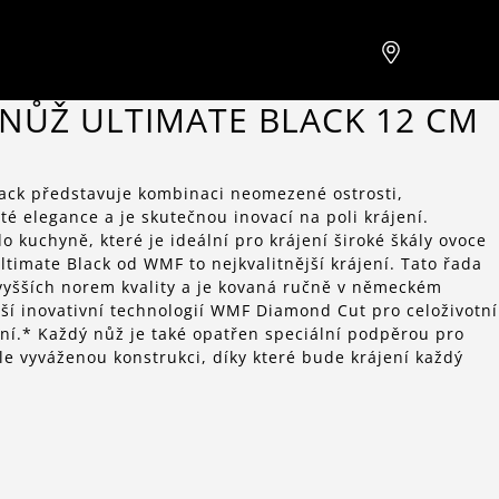
 NŮŽ ULTIMATE BLACK 12 CM
lack představuje kombinaci neomezené ostrosti,
é elegance a je skutečnou inovací na poli krájení.
 kuchyně, které je ideální pro krájení široké škály ovoce
Ultimate Black od WMF to nejkvalitnější krájení. Tato řada
vyšších norem kvality a je kovaná ručně v německém
ší inovativní technologií WMF Diamond Cut pro celoživotní
ení.* Každý nůž je také opatřen speciální podpěrou pro
e vyváženou konstrukci, díky které bude krájení každý