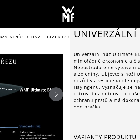
UNIVERZÁLNÍ
RZÁLNÍ NŮŽ ULTIMATE BLACK 12 CM
Univerzální nůž Ultimate B
mimořádné ergonomie a čist
Nepostradatelné vybavení do
a zeleniny. Objevte s noži 
nožů byla vyrobena dle nej
Hayingenu. Vyznačuje se na
ostrost bez nutnosti brouš
ochranu prstů a má dokonal
den hračka.
VARIANTY PRODUKTU