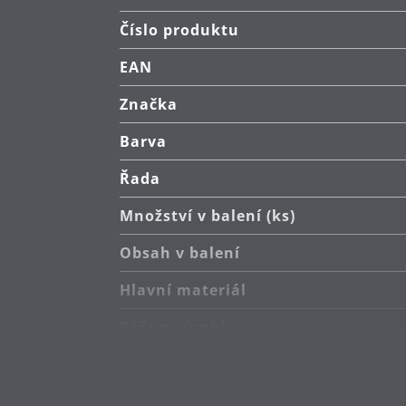
Číslo produktu
EAN
Značka
Barva
Řada
Množství v balení (ks)
Obsah v balení
Hlavní materiál
Péče o výrobky
Vyrobeno v
Extra záruka