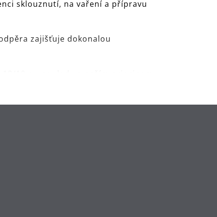
nci sklouznutí, na vaření a přípravu
podpěra zajišťuje dokonalou
 18/10 a v souladu s naším principem
 pro snadné krájení a sekání.
enu dle nejvyšších norem kvality.
že WMF Ultimate.
mu pro zkoušky DIN EN ISO 8442-5
 k použití.