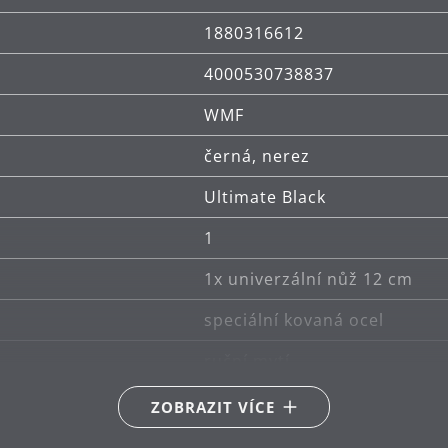
1880316612
4000530738837
WMF
černá, nerez
Ultimate Black
1
1x univerzální nůž 12 cm
speciální kovaná ocel
ruční mytí
Německo
ZOBRAZIT VÍCE
30 let